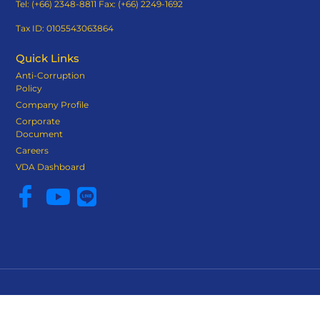
Tel: (+66) 2348-8811 Fax: (+66) 2249-1692
Tax ID: 0105543063864
Quick Links
Anti-Corruption
Policy
Company Profile
Corporate
Document
Careers
VDA Dashboard
Loxley Evolution Technology © 2025 All Rights Reserved
Terms And Conditions
Privacy Policy
Cookie Policy
Sitemap