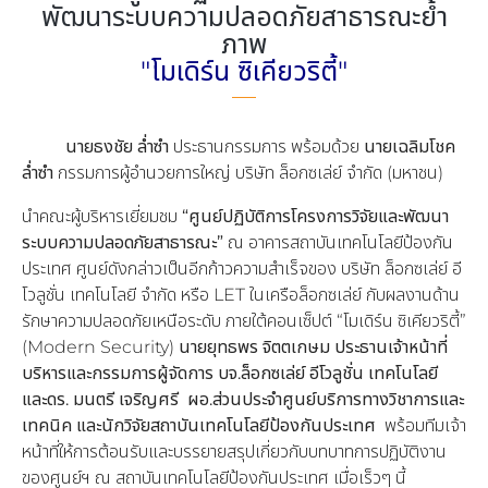
พัฒนาระบบความปลอดภัยสาธารณะย้ำ
ภาพ
"โมเดิร์น ซิเคียวริตี้"
นายธงชัย ล่ำซำ
ประธานกรรมการ พร้อมด้วย
นายเฉลิมโชค
ล่ำซำ
กรรมการผู้อำนวยการใหญ่ บริษัท ล็อกซเล่ย์ จำกัด (มหาชน)
นำคณะผู้บริหารเยี่ยมชม
“ศูนย์
ปฏิบัติการโครงการวิจัยและพัฒนา
ระบบความปลอดภัยสาธารณะ”
ณ อาคารสถาบันเทคโนโลยีป้องกัน
ประเทศ ศูนย์ดังกล่าวเป็นอีกก้าวความสำเร็จของ บริษัท ล็อกซเล่ย์ อี
โวลูชั่น เทคโนโลยี จำกัด หรือ LET ในเครือล็อกซเล่ย์ กับผลงานด้าน
รักษาความปลอดภัยเหนือระดับ ภายใต้คอนเซ็ปต์ “โมเดิร์น ซิเคียวริตี้”
(Modern Security)
นาย
ยุทธพร จิตตเกษม ประธานเจ้าหน้าที่
บริหารและกรรมการผู้จัดการ บจ.ล็อกซเล่ย์ อีโวลูชั่น เทคโนโลยี
และดร. มนตรี เจริญศรี
ผอ.ส่วนประจำศูนย์บริการทางวิชาการและ
เทคนิค และนักวิจัยสถาบันเทคโนโลยีป้องกันประเทศ
พร้อมทีมเจ้า
หน้าที่ให้การต้อนรับและบรรยายสรุปเกี่ยวกับบทบาทการปฏิบัติงาน
ของศูนย์ฯ ณ สถาบันเทคโนโลยีป้องกันประเทศ เมื่อเร็วๆ นี้