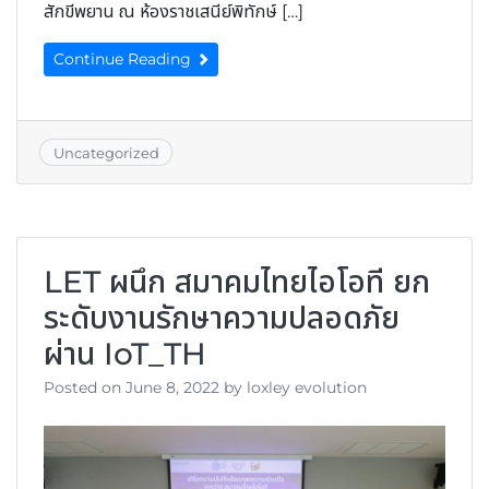
สักขีพยาน ณ ห้องราชเสนีย์พิทักษ์ […]
Continue Reading
Uncategorized
LET ผนึก สมาคมไทยไอโอที ยก
ระดับงานรักษาความปลอดภัย
ผ่าน IoT_TH
Posted on
June 8, 2022
by
loxley evolution