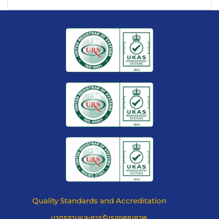
Quality Standards and Accreditation
มาตรฐานและการรับรองคุณภาพ