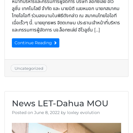
หน้าที่บริหารและกรรมการผู้จัดการ บริษัท ล็อกซเล่ย์ อีโว
ลูชั่น เทคโนโลยี จำกัด และ นายนิติ เมฆหมอก นายกสมาคม
ไทยไอโอที ร่วมลงนามในพิธีดังกล่าว ณ สมาคมไทยไอโอที
เมื่อเร็วๆ นี้. นายยุทธพร จิตตเกษม ประธานเจ้าหน้าที่บริหาร
และกรรมการผู้จัดการ บจ.ล็อกซเล่ย์ อีโวลูชั่น […]
Continue Reading
Uncategorized
News LET-Dahua MOU
Posted on
June 8, 2022
by
loxley evolution