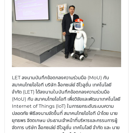
LET ลงนามบันทึกข้อตกลงความร่วมมือ (MoU) กับ
สมาคมไทยไอโอที บริษัท ล็อกซเล่ย์ อีโวลูชั่น เทคโนโลยี
จำกัด (LET) ได้ลงนามในบันทึกข้อตกลงความร่วมมือ
(MoU) กับ สมาคมไทยไอโอที เพื่อวิจัยและพัฒนาเทคโนโลยี
Internet of Things (IoT) ในการยกระดับระบบความ
ปลอดภัย พิธีลงนามจัดขึ้นที่ สมาคมไทยไอโอที นำโดย นาย
ยุทธพร จิตตเกษม ประธานเจ้าหน้าที่บริหารและกรรมการผู้
จัดการ บริษัท ล็อกซเล่ย์ อีโวลูชั่น เทคโนโลยี จำกัด และ นาย