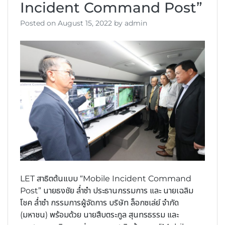
Incident Command Post”
Posted on
August 15, 2022
by
admin
LET สาธิตต้นแบบ “Mobile Incident Command
Post” นายธงชัย ล่ำซำ ประธานกรรมการ และ นายเฉลิม
โชค ล่ำซำ กรรมการผู้จัดการ บริษัท ล็อกซเล่ย์ จำกัด
(มหาชน) พร้อมด้วย นายสืบตระกูล สุนทรธรรม และ