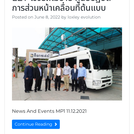
การส่วนหน้าเคลื่อนที่ต้นแบบ
Posted on
June 8, 2022
by
loxley evolution
News And Events MP1 11.12.2021
Continue Reading