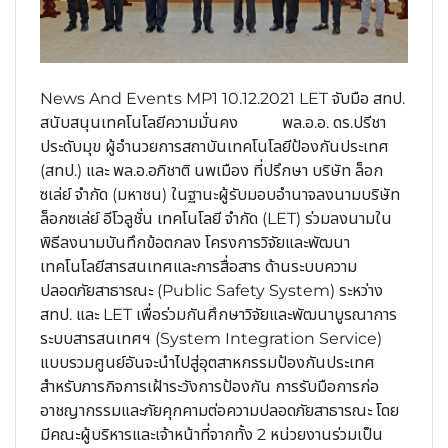
News And Events MP1 10.12.2021 LET จับมือ สทป.
สนับสนุนเทคโนโลยีความมั่นคง พล.อ.อ. ดร.ปรีชา
ประดับมุข ผู้อำนวยการสถาบันเทคโนโลยีป้องกันประเทศ
(สทป.) และ พล.อ.อภิชาติ นพเมือง ที่ปรึกษา บริษัท ล็อก
ซเล่ย์ จำกัด (มหาชน) ในฐานะผู้รับมอบอำนาจลงนามบริษัท
ล็อกซเล่ย์ อีโวลูชั่น เทคโนโลยี จำกัด (LET) ร่วมลงนามใน
พิธีลงนามบันทึกข้อตกลง โครงการวิจัยและพัฒนา
เทคโนโลยีสารสนเทศและการสื่อสาร ด้านระบบความ
ปลอดภัยสาธารณะ (Public Safety System) ระหว่าง
สทป. และ LET เพื่อร่วมกันศึกษาวิจัยและพัฒนาบูรณาการ
ระบบสารสนเทศฯ (System Integration Service)
แบบรวมศูนย์อันจะนำไปสู่อุตสาหกรรมป้องกันประเทศ
สำหรับภารกิจการเฝ้าระวังการป้องกัน การรับมือการก่อ
อาชญากรรมและภัยคุกคามต่อความปลอดภัยสาธารณะ โดย
มีคณะผู้บริหารและเจ้าหน้าที่จากทั้ง 2 หน่วยงานร่วมเป็น